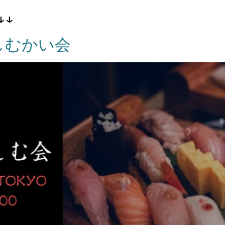
↓↓
しむかい会