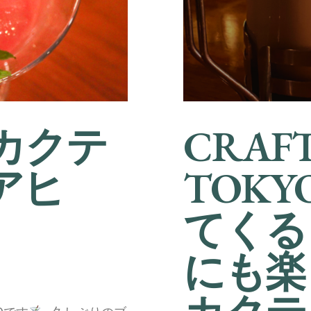
カクテ
CRAFT
アヒ
TOK
てくる
にも楽