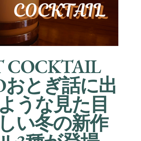
 COCKTAIL
YOおとぎ話に出
ような見た目
しい冬の新作