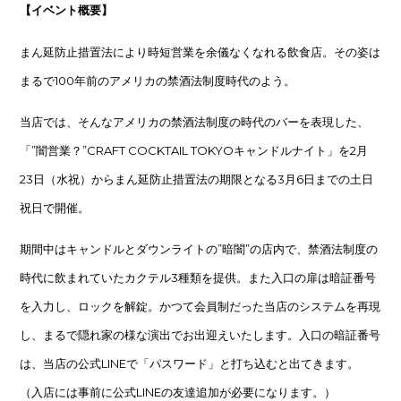
【イベント概要】
まん延防止措置法により時短営業を余儀なくなれる飲食店。
その姿は
まるで100年前のアメリカの禁酒法制度時代のよう。
当店では、そんなアメリカの禁酒法制度の時代のバーを表現した、
「”闇営業？”CRAFT COCKTAIL TOKYOキャンドルナイト」を2月
23日（水祝）からまん延防止措置法の期限となる3月6日までの土日
祝日で開催。
期間中はキャンドルとダウンライトの”暗闇”の店内で、禁酒法制度の
時代に飲まれていたカクテル3種類を提供。また入口の扉は暗証番号
を入力し、ロックを解錠。かつて会員制だった当店のシステムを再現
し、まるで隠れ家の様な演出でお出迎えいたします。入口の暗証番号
は、当店の公式LINEで「パスワード」と打ち込むと出てきます。
（入店には事前に公式LINEの友達追加が必要になります。）