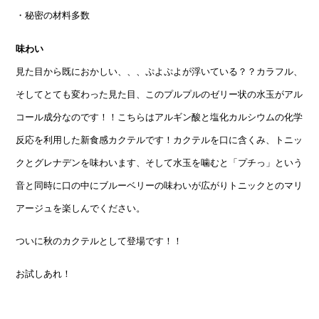
・秘密の材料多数
味わい
見た目から既におかしい、、、ぷよぷよが浮いている？？カラフル、
そしてとても変わった見た目、このプルプルのゼリー状の水玉がアル
コール成分なのです！！こちらはアルギン酸と塩化カルシウムの化学
反応を利用した新食感カクテルです！カクテルを口に含くみ、トニッ
クとグレナデンを味わいます、そして水玉を噛むと「プチっ」という
音と同時に口の中にブルーベリーの味わいが広がりトニックとのマリ
アージュを楽しんでください。
ついに秋のカクテルとして登場です！！
お試しあれ！