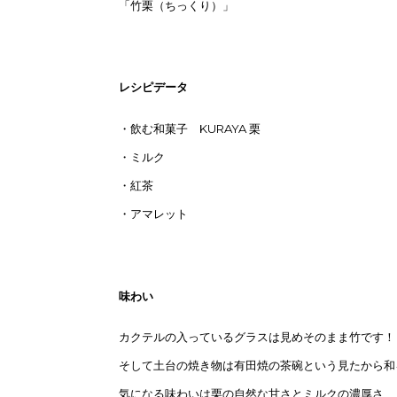
「竹栗（ちっくり）」
レシピデータ
・飲む和菓子 KURAYA 栗
・ミルク
・紅茶
・アマレット
味わい
カクテルの入っているグラスは見めそのまま竹です！
そして土台の焼き物は有田焼の茶碗という見たから和
気になる味わいは栗の自然な甘さとミルクの濃厚さ