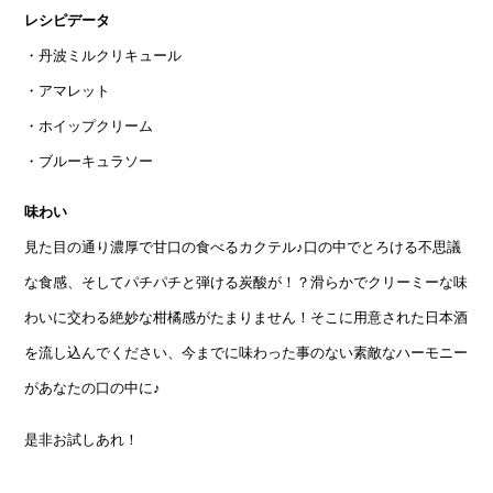
レシピデータ
・丹波ミルクリキュール
・アマレット
・ホイップクリーム
・ブルーキュラソー
味わい
見た目の通り濃厚で甘口の食べるカクテル♪口の中でとろける不思議
な食感、そしてパチパチと弾ける炭酸が！？滑らかでクリーミーな味
わいに交わる絶妙な柑橘感がたまりません！そこに用意された日本酒
を流し込んでください、今までに味わった事のない素敵なハーモニー
があなたの口の中に♪
是非お試しあれ！