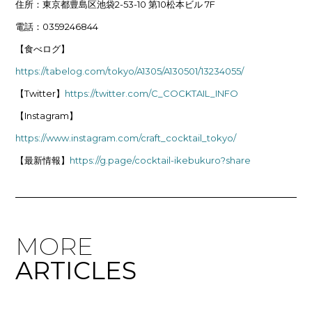
住所：東京都豊島区池袋2-53-10 第10松本ビル 7F
電話：0359246844
【食べログ】
https://tabelog.com/tokyo/A1305/A130501/13234055/
【Twitter】
https://twitter.com/C_COCKTAIL_INFO
【Instagram】
https://www.instagram.com/craft_cocktail_tokyo/
【最新情報】
https://g.page/cocktail-ikebukuro?share
MORE
ARTICLES